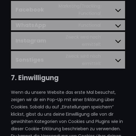
service
to
Marketing/Tracking,
wordpress
Facebook
service
Consent
Functional
google-
to
WhatsApp
Functional
analytics
service
Consent
facebook
to
Zweck wird noch
Instagram
service
Consent
ermittelt
whatsapp
to
Zweck wird noch
service
Sonstiges
Consent
ermittelt
instagram
to
7. Einwilligung
service
sonstiges
Wenn du unsere Website das erste Mal besuchst,
zeigen wir dir ein Pop-Up mit einer Erklärung über
Cookies. Sobald du auf „Einstellungen speichern“
klickst, gibst du uns deine Einwilligung alle von dir
gewählten Kategorien von Cookies und Plugins wie in
dieser Cookie-Erklärung beschrieben zu verwenden.
Du kannst die Verwendung von Cookies über deinen