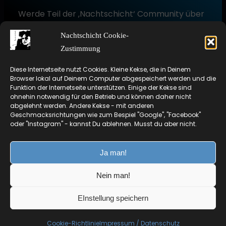
Werde Teil der ‚Nachtschicht‘ Community über
WhatsApp und bleibe über alle Aktivitäten
Nachtschicht Cookie-
informiert. Regelmäßige Updates zu den
Zustimmung
Veranstaltungen, geplante Termine, Infos zur
Radiosendung und interne News.
Diese Internetseite nutzt Cookies. Kleine Kekse, die in Deinem
Browser lokal auf Deinem Computer abgespeichert werden und die
Funktion der Internetseite unterstützen. Einige der Kekse sind
ohnehin notwendig für den Betrieb und können daher nicht
abgelehnt werden. Andere Kekse - mit anderen
Geschmacksrichtungen wie zum Bespiel "Google", "Facebook"
oder "Instagram" - kannst Du ablehnen. Musst du aber nicht.
Ja man!
Nein man!
Copyright © 1999-2026 |
NASC
Oliver Wagner,
EInstellung speichern
Nordhorn |
Impressum und Datenschutz
Cookie-Richtlinie
Impressum / Datenschutz